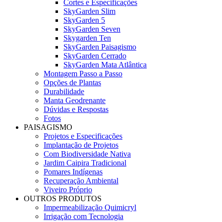
Cortes e Especificações
SkyGarden Slim
SkyGarden 5
SkyGarden Seven
Skygarden Ten
SkyGarden Paisagismo
SkyGarden Cerrado
SkyGarden Mata Atlântica
Montagem Passo a Passo
Opções de Plantas
Durabilidade
Manta Geodrenante
Dúvidas e Respostas
Fotos
PAISAGISMO
Projetos e Especificações
Implantação de Projetos
Com Biodiversidade Nativa
Jardim Caipira Tradicional
Pomares Indígenas
Recuperação Ambiental
Viveiro Próprio
OUTROS PRODUTOS
Impermeabilização Quimicryl
Irrigação com Tecnologia