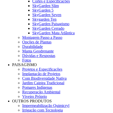
Cortes e Especificações
SkyGarden Slim
SkyGarden 5
SkyGarden Seven
Skygarden Ten
SkyGarden Paisagismo
SkyGarden Cerrado
SkyGarden Mata Atlântica
Montagem Passo a Passo
Opções de Plantas
Durabilidade
Manta Geodrenante
Dúvidas e Respostas
Fotos
PAISAGISMO
Projetos e Especificações
Implantação de Projetos
Com Biodiversidade Nativa
Jardim Caipira Tradicional
Pomares Indígenas
Recuperação Ambiental
Viveiro Próprio
OUTROS PRODUTOS
Impermeabilização Quimicryl
Irrigação com Tecnologia