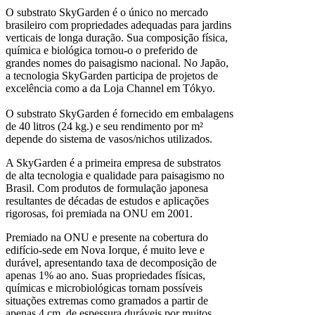
O substrato SkyGarden é o único no mercado
brasileiro com propriedades adequadas para jardins
verticais de longa duração. Sua composição física,
química e biológica tornou-o o preferido de
grandes nomes do paisagismo nacional. No Japão,
a tecnologia SkyGarden participa de projetos de
excelência como a da Loja Channel em Tókyo.
O substrato SkyGarden é fornecido em embalagens
de 40 litros (24 kg.) e seu rendimento por m²
depende do sistema de vasos/nichos utilizados.
A SkyGarden é a primeira empresa de substratos
de alta tecnologia e qualidade para paisagismo no
Brasil. Com produtos de formulação japonesa
resultantes de décadas de estudos e aplicações
rigorosas, foi premiada na ONU em 2001.
Premiado na ONU e presente na cobertura do
edifício-sede em Nova Iorque, é muito leve e
durável, apresentando taxa de decomposição de
apenas 1% ao ano. Suas propriedades físicas,
químicas e microbiológicas tornam possíveis
situações extremas como gramados a partir de
apenas 4 cm. de espessura duráveis por muitos