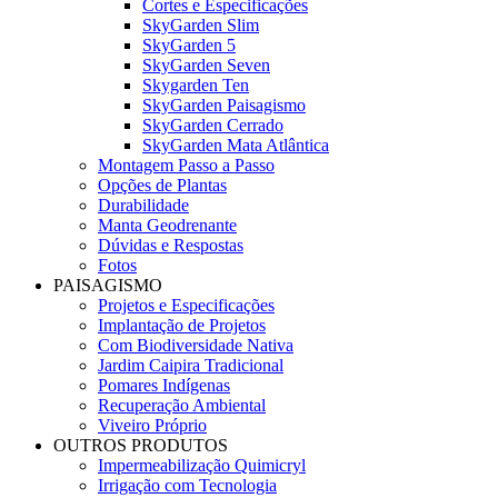
Cortes e Especificações
SkyGarden Slim
SkyGarden 5
SkyGarden Seven
Skygarden Ten
SkyGarden Paisagismo
SkyGarden Cerrado
SkyGarden Mata Atlântica
Montagem Passo a Passo
Opções de Plantas
Durabilidade
Manta Geodrenante
Dúvidas e Respostas
Fotos
PAISAGISMO
Projetos e Especificações
Implantação de Projetos
Com Biodiversidade Nativa
Jardim Caipira Tradicional
Pomares Indígenas
Recuperação Ambiental
Viveiro Próprio
OUTROS PRODUTOS
Impermeabilização Quimicryl
Irrigação com Tecnologia