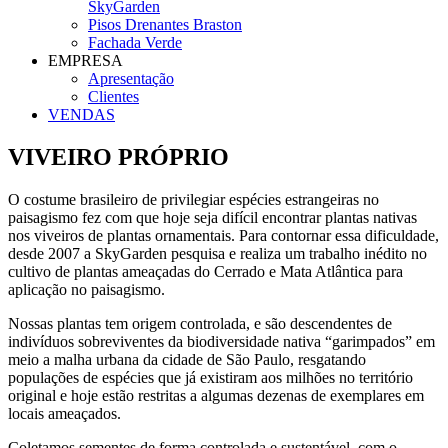
SkyGarden
Pisos Drenantes Braston
Fachada Verde
EMPRESA
Apresentação
Clientes
VENDAS
VIVEIRO PRÓPRIO
O costume brasileiro de privilegiar espécies estrangeiras no
paisagismo fez com que hoje seja difícil encontrar plantas nativas
nos viveiros de plantas ornamentais. Para contornar essa dificuldade,
desde 2007 a SkyGarden pesquisa e realiza um trabalho inédito no
cultivo de plantas ameaçadas do Cerrado e Mata Atlântica para
aplicação no paisagismo.
Nossas plantas tem origem controlada, e são descendentes de
indivíduos sobreviventes da biodiversidade nativa “garimpados” em
meio a malha urbana da cidade de São Paulo, resgatando
populações de espécies que já existiram aos milhões no território
original e hoje estão restritas a algumas dezenas de exemplares em
locais ameaçados.
Coletamos sementes de forma controlada e sustentável, com o