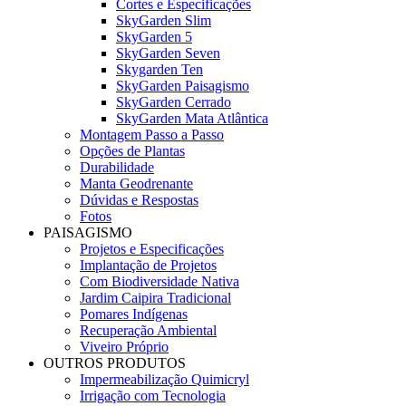
Cortes e Especificações
SkyGarden Slim
SkyGarden 5
SkyGarden Seven
Skygarden Ten
SkyGarden Paisagismo
SkyGarden Cerrado
SkyGarden Mata Atlântica
Montagem Passo a Passo
Opções de Plantas
Durabilidade
Manta Geodrenante
Dúvidas e Respostas
Fotos
PAISAGISMO
Projetos e Especificações
Implantação de Projetos
Com Biodiversidade Nativa
Jardim Caipira Tradicional
Pomares Indígenas
Recuperação Ambiental
Viveiro Próprio
OUTROS PRODUTOS
Impermeabilização Quimicryl
Irrigação com Tecnologia